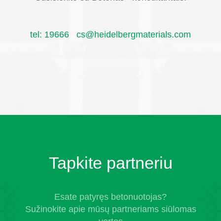
tel: 19666
cs@heidelbergmaterials.com
Tapkite partneriu
Esate patyręs betonuotojas?
Sužinokite apie mūsų partneriams siūlomas