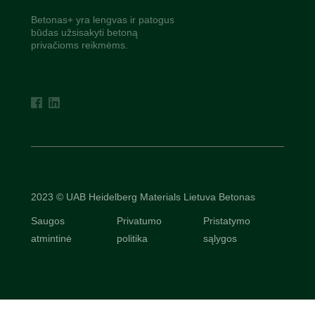
Betonas+ yra lengvas ir patogus
būdas užsisakyti betoną
privačioms reikmėms.
2023 © UAB Heidelberg Materials Lietuva Betonas
Saugos
Privatumo
Pristatymo
atmintinė
politika
sąlygos