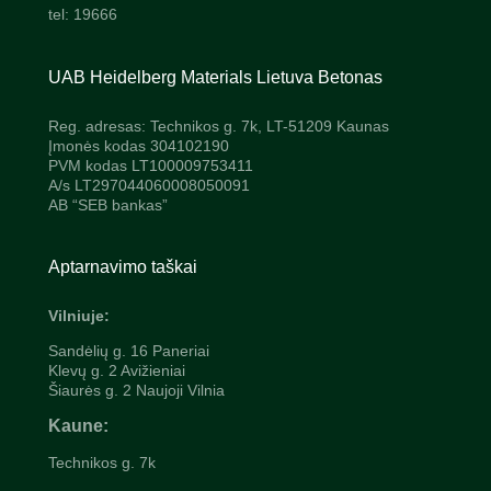
tel: 19666
UAB Heidelberg Materials Lietuva Betonas
Reg. adresas: Technikos g. 7k, LT-51209 Kaunas
Įmonės kodas 304102190
PVM kodas LT100009753411
A/s LT297044060008050091
AB “SEB bankas”
Aptarnavimo taškai
Vilniuje:
Sandėlių g. 16 Paneriai
Klevų g. 2 Avižieniai
Šiaurės g. 2 Naujoji Vilnia
Kaune:
Technikos g. 7k