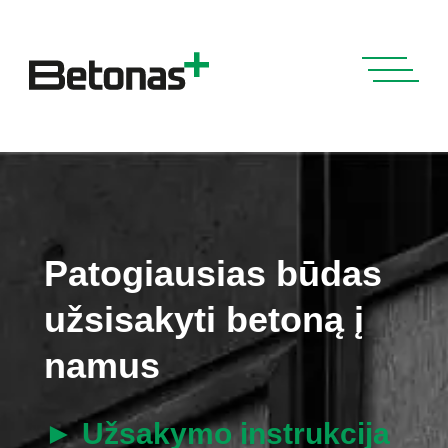
Patogiausias būdas
užsisakyti betoną į
namus
► Užsakymo instrukcija