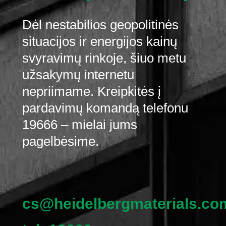
Dėl nestabilios geopolitinės
situacijos ir energijos kainų
svyravimų rinkoje, šiuo metu
užsakymų internetu
nepriimame. Kreipkitės į
pardavimų komandą telefonu
19666 – mielai jums
pagelbėsime.
cs@heidelbergmaterials.co