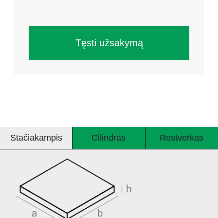
Tęsti užsakymą
Stačiakampis
Cilindras
Rostverkas