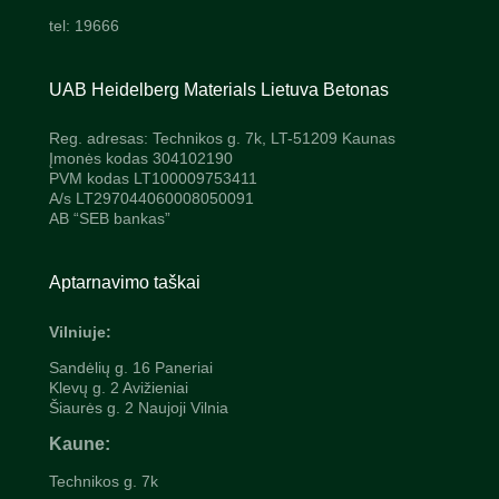
tel: 19666
UAB Heidelberg Materials Lietuva Betonas
Reg. adresas: Technikos g. 7k, LT-51209 Kaunas
Įmonės kodas 304102190
PVM kodas LT100009753411
A/s LT297044060008050091
AB “SEB bankas”
Aptarnavimo taškai
Vilniuje:
Sandėlių g. 16 Paneriai
Klevų g. 2 Avižieniai
Šiaurės g. 2 Naujoji Vilnia
Kaune:
Technikos g. 7k