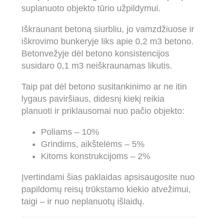
suplanuoto objekto tūrio užpildymui.
Iškraunant betoną siurbliu, jo vamzdžiuose ir
iškrovimo bunkeryje liks apie 0,2 m3 betono.
Betonvežyje dėl betono konsistencijos
susidaro 0,1 m3 neiškraunamas likutis.
Taip pat dėl betono susitankinimo ar ne itin
lygaus paviršiaus, didesnį kiekį reikia
planuoti ir priklausomai nuo pačio objekto:
Poliams – 10%
Grindims, aikštelėms – 5%
Kitoms konstrukcijoms – 2%
Įvertindami šias paklaidas apsisaugosite nuo
papildomų reisų trūkstamo kiekio atvežimui,
taigi – ir nuo neplanuotų išlaidų.