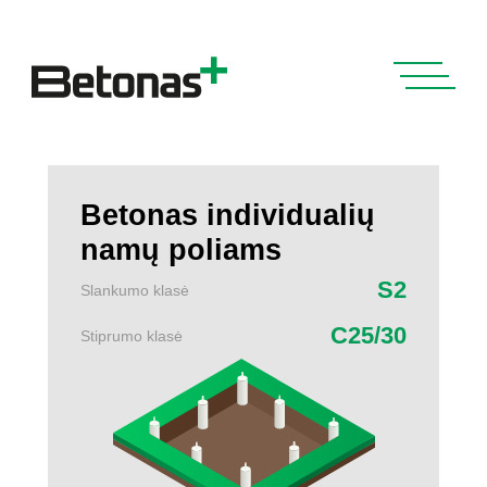
Betonas individualių
namų poliams
S2
Slankumo klasė
C25/30
Stiprumo klasė