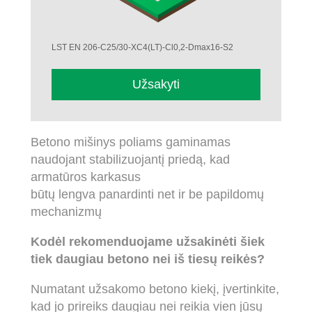
LST EN 206-C25/30-XC4(LT)-Cl0,2-Dmax16-S2
Užsakyti
Betono mišinys poliams gaminamas
naudojant stabilizuojantį priedą, kad
armatūros karkasus
būtų lengva panardinti net ir be papildomų
mechanizmų
Kodėl rekomenduojame užsakinėti šiek
tiek daugiau betono nei iš tiesų reikės?
Numatant užsakomo betono kiekį, įvertinkite,
kad jo prireiks daugiau nei reikia vien jūsų