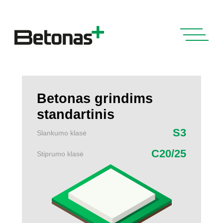
Betonas grindims
standartinis
S3
Slankumo klasė
C20/25
Stiprumo klasė