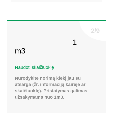
Pasirinkite kiekį
m3
Naudoti skaičiuoklę
Nurodykite norimą kiekį jau su
atsarga (žr. informaciją kairėje ar
skaičiuoklę). Pristatymas galimas
užsakymams nuo 1m3.