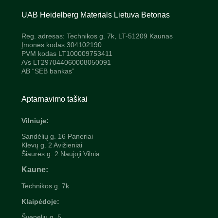
UAB Heidelberg Materials Lietuva Betonas
Reg. adresas: Technikos g. 7k, LT-51209 Kaunas
Įmonės kodas 304102190
PVM kodas LT100009753411
A/s LT297044060008050091
AB “SEB bankas”
Aptarnavimo taškai
Vilniuje:
Sandėlių g. 16 Paneriai
Klevų g. 2 Avižieniai
Šiaurės g. 2 Naujoji Vilnia
Kaune:
Technikos g. 7k
Klaipėdoje:
Švepelių
g. 5