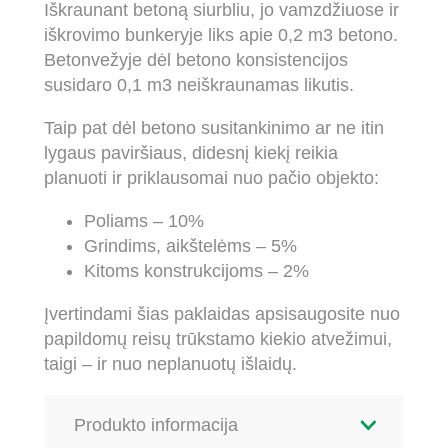
Iškraunant betoną siurbliu, jo vamzdžiuose ir
iškrovimo bunkeryje liks apie 0,2 m3 betono.
Betonvežyje dėl betono konsistencijos
susidaro 0,1 m3 neiškraunamas likutis.
Taip pat dėl betono susitankinimo ar ne itin
lygaus paviršiaus, didesnį kiekį reikia
planuoti ir priklausomai nuo pačio objekto:
Poliams – 10%
Grindims, aikštelėms – 5%
Kitoms konstrukcijoms – 2%
Įvertindami šias paklaidas apsisaugosite nuo
papildomų reisų trūkstamo kiekio atvežimui,
taigi – ir nuo neplanuotų išlaidų.
Produkto informacija