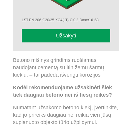
LST EN 206-C20/25-XC4(LT)-Cl0,2-Dmax16-S3
Užsakyti
Betono mišinys grindims ruošiamas
naudojant cementą su itin žemu šarmų
kiekiu, – tai padeda išvengti korozijos
Kodėl rekomenduojame užsakinėti šiek
tiek daugiau betono nei iš tiesų reikės?
Numatant užsakomo betono kiekį, įvertinkite,
kad jo prireiks daugiau nei reikia vien jūsų
suplanuoto objekto tūrio užpildymui.