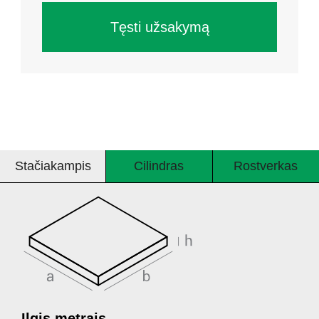
Tęsti užsakymą
Stačiakampis
Cilindras
Rostverkas
Ilgis metrais