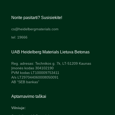
Norite pasitarti? Susisiekite!
cs@heidelbergmaterials.com
tel: 19666
UAB Heidelberg Materials Lietuva Betonas
Reg. adresas: Technikos g. 7k, LT-51209 Kaunas
Įmonės kodas 304102190
PVM kodas LT100009753411
A/s LT297044060008050091
AB “SEB bankas”
Aptarnavimo taškai
Vilniuje: