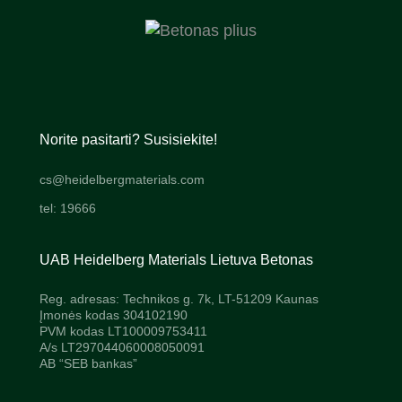
Norite pasitarti? Susisiekite!
cs@heidelbergmaterials.com
tel: 19666
UAB Heidelberg Materials Lietuva Betonas
Reg. adresas: Technikos g. 7k, LT-51209 Kaunas
Įmonės kodas 304102190
PVM kodas LT100009753411
A/s LT297044060008050091
AB “SEB bankas”