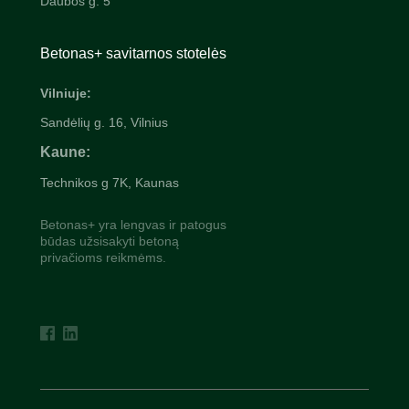
Daubos g. 5
Betonas+ savitarnos stotelės
Vilniuje:
Sandėlių g. 16, Vilnius
Kaune:
Technikos g 7K, Kaunas
Betonas+ yra lengvas ir patogus
būdas užsisakyti betoną
privačioms reikmėms.