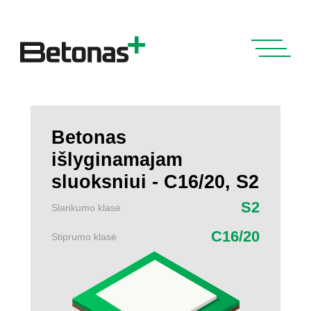
Betonas
išlyginamajam
sluoksniui - C16/20, S2
S2
Slankumo klasė
C16/20
Stiprumo klasė