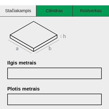
Stačiakampis
Cilindras
Rostverkas
Ilgis metrais
Plotis metrais