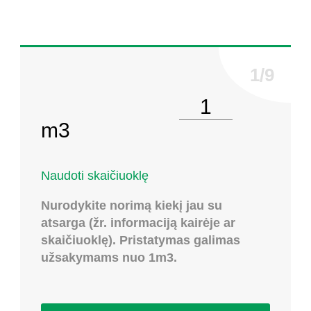
Pasirinkite kiekį
m3
Naudoti skaičiuoklę
Nurodykite norimą kiekį jau su
atsarga (žr. informaciją kairėje ar
skaičiuoklę). Pristatymas galimas
užsakymams nuo 1m3.