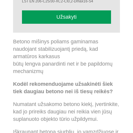
LST EN 206-C25/30-XC2-Cl0,2-Dmax16-S4
Užsakyti
Betono mišinys poliams gaminamas
naudojant stabilizuojantį priedą, kad
armatūros karkasus
būtų lengva panardinti net ir be papildomų
mechanizmų
Kodėl rekomenduojame užsakinėti šiek
tiek daugiau betono nei iš tiesų reikės?
Numatant užsakomo betono kiekį, įvertinkite,
kad jo prireiks daugiau nei reikia vien jūsų
suplanuoto objekto tūrio užpildymui.
Iškraunant betoną siurbliu, jo vamzdžiuose ir