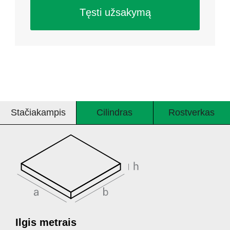
Tęsti užsakymą
Stačiakampis
Cilindras
Rostverkas
Ilgis metrais