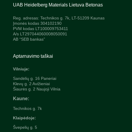
UAB Heidelberg Materials Lietuva Betonas
Reg. adresas: Technikos g. 7k, LT-51209 Kaunas
Įmonės kodas 304102190
PVM kodas LT100009753411
A/s LT297044060008050091
AB “SEB bankas”
Aptarnavimo taškai
Vilniuje:
Sandėlių g. 16 Paneriai
Klevų g. 2 Avižieniai
Šiaurės g. 2 Naujoji Vilnia
Kaune:
Technikos g. 7k
Klaipėdoje:
Švepelių
g. 5