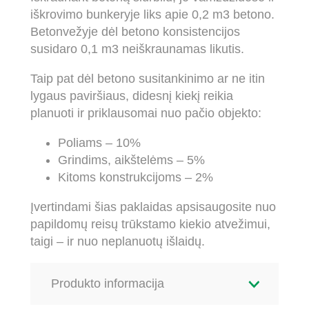
iškrovimo bunkeryje liks apie 0,2 m3 betono.
Betonvežyje dėl betono konsistencijos
susidaro 0,1 m3 neiškraunamas likutis.
Taip pat dėl betono susitankinimo ar ne itin
lygaus paviršiaus, didesnį kiekį reikia
planuoti ir priklausomai nuo pačio objekto:
Poliams – 10%
Grindims, aikštelėms – 5%
Kitoms konstrukcijoms – 2%
Įvertindami šias paklaidas apsisaugosite nuo
papildomų reisų trūkstamo kiekio atvežimui,
taigi – ir nuo neplanuotų išlaidų.
Produkto informacija