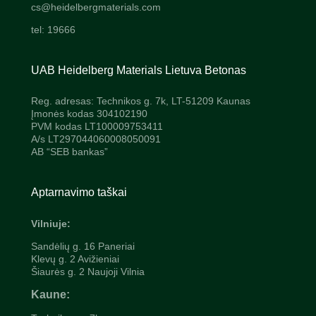
cs@heidelbergmaterials.com
tel: 19666
UAB Heidelberg Materials Lietuva Betonas
Reg. adresas: Technikos g. 7k, LT-51209 Kaunas
Įmonės kodas 304102190
PVM kodas LT100009753411
A/s LT297044060008050091
AB “SEB bankas”
Aptarnavimo taškai
Vilniuje:
Sandėlių g. 16 Paneriai
Klevų g. 2 Avižieniai
Šiaurės g. 2 Naujoji Vilnia
Kaune: