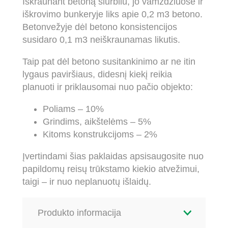
Iškraunant betoną siurbliu, jo vamzdžiuose ir
iškrovimo bunkeryje liks apie 0,2 m3 betono.
Betonvežyje dėl betono konsistencijos
susidaro 0,1 m3 neiškraunamas likutis.
Taip pat dėl betono susitankinimo ar ne itin
lygaus paviršiaus, didesnį kiekį reikia
planuoti ir priklausomai nuo pačio objekto:
Poliams – 10%
Grindims, aikštelėms – 5%
Kitoms konstrukcijoms – 2%
Įvertindami šias paklaidas apsisaugosite nuo
papildomų reisų trūkstamo kiekio atvežimui,
taigi – ir nuo neplanuotų išlaidų.
Produkto informacija