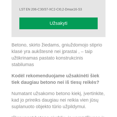
LST EN 206-C30/37-XC2-Cl0,2-Dmax16-S3
Užsakyti
Betono, skirto žiedams, gniuždomojo stiprio
klasė yra aukštesnė nei įprastai , – taip
užtikrinamas pastato konstrukcinis
stabilumas
Kodėl rekomenduojame užsakinėti šiek
tiek daugiau betono nei iš tiesų reikės?
Numatant užsakomo betono kiekį, įvertinkite,
kad jo prireiks daugiau nei reikia vien jūsų
suplanuoto objekto tūrio užpildymui.