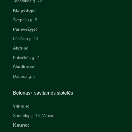
Technikos g. 7k
Klaipėdoje:
Švepelių
g. 5
Panevėžyje:
Lėkiškio g. 13
Alytuje:
Kalniškės g. 2
Šiauliuose:
Daubos g. 5
Betonas+ savitarnos stotelės
Vilniuje:
Sandėlių g. 16, Vilnius
Kaune: