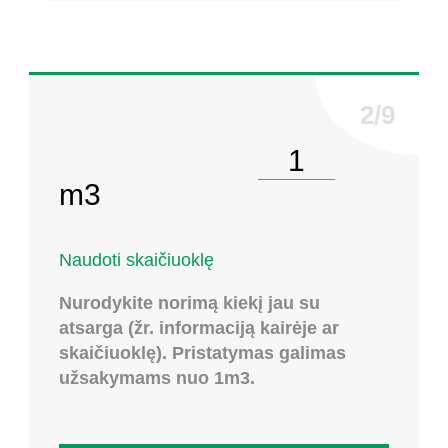
Pasirinkite kiekį
m3
Naudoti skaičiuoklę
Nurodykite norimą kiekį jau su
atsarga (žr. informaciją kairėje ar
skaičiuoklę). Pristatymas galimas
užsakymams nuo 1m3.