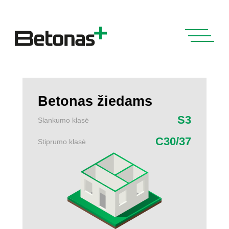
Betonas žiedams
S3
Slankumo klasė
C30/37
Stiprumo klasė