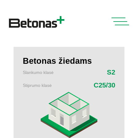
Betonas žiedams
S2
Slankumo klasė
C25/30
Stiprumo klasė