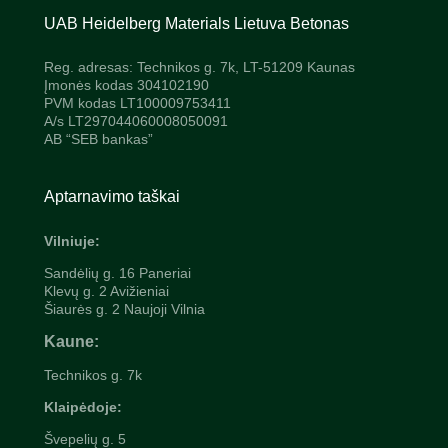
UAB Heidelberg Materials Lietuva Betonas
Reg. adresas: Technikos g. 7k, LT-51209 Kaunas
Įmonės kodas 304102190
PVM kodas LT100009753411
A/s LT297044060008050091
AB “SEB bankas”
Aptarnavimo taškai
Vilniuje:
Sandėlių g. 16 Paneriai
Klevų g. 2 Avižieniai
Šiaurės g. 2 Naujoji Vilnia
Kaune:
Technikos g. 7k
Klaipėdoje:
Švepelių
g. 5