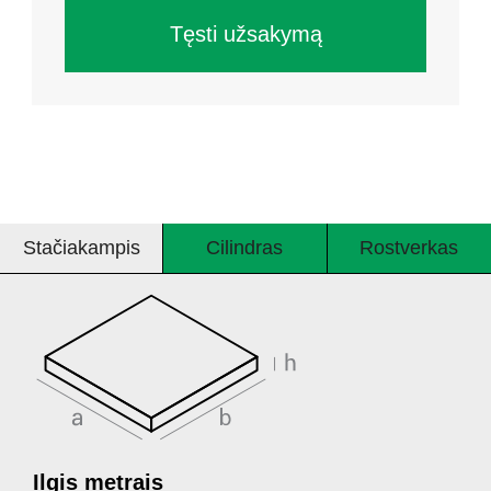
Tęsti užsakymą
Stačiakampis
Cilindras
Rostverkas
Ilgis metrais