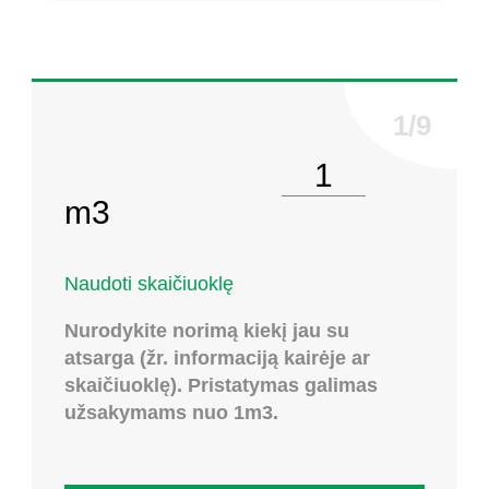
Pasirinkite kiekį
m3
Naudoti skaičiuoklę
Nurodykite norimą kiekį jau su
atsarga (žr. informaciją kairėje ar
skaičiuoklę). Pristatymas galimas
užsakymams nuo 1m3.