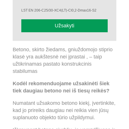
LST EN 206-C25/30-XC4(LT)-Cl0,2-Dmax16-S2
Užsakyti
Betono, skirto žiedams, gniuždomojo stiprio
klasė yra aukštesnė nei įprastai , – taip
užtikrinamas pastato konstrukcinis
stabilumas
Kodėl rekomenduojame užsakinėti šiek
tiek daugiau betono nei iš tiesų reikės?
Numatant užsakomo betono kiekį, įvertinkite,
kad jo prireiks daugiau nei reikia vien jūsų
suplanuoto objekto tūrio užpildymui.