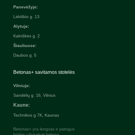
Panevėžyje:
Lėkiškio g. 13
Alytuje:
Kalniškės g. 2
Šiauliuose:
Daubos g. 5
Betonas+ savitarnos stotelės
Vilniuje:
Sandėlių g. 16, Vilnius
Kaune:
Technikos g 7K, Kaunas
Betonas+ yra lengvas ir patogus
būdas užsisakyti betoną