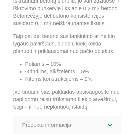
Iškraunant betoną siurbliu, jo vamzdžiuose ir
iškrovimo bunkeryje liks apie 0,2 m3 betono.
Betonvežyje dėl betono konsistencijos
susidaro 0,1 m3 neiškraunamas likutis.
Taip pat dėl betono susitankinimo ar ne itin
lygaus paviršiaus, didesnį kiekį reikia
planuoti ir priklausomai nuo pačio objekto:
Poliams – 10%
Grindims, aikštelėms – 5%
Kitoms konstrukcijoms – 2%
Įvertindami šias paklaidas apsisaugosite nuo
papildomų reisų trūkstamo kiekio atvežimui,
taigi – ir nuo neplanuotų išlaidų.
Produkto informacija