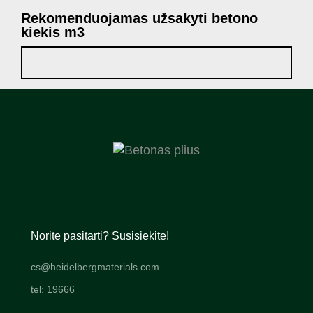
Rekomenduojamas užsakyti betono
kiekis m3
Norite pasitarti? Susisiekite!
cs@heidelbergmaterials.com
tel: 19666